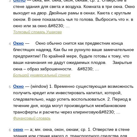
ОКНО
— окна, мн. окна, окон, окнам, ср. 1. Отверстие в
3
стене здания для света и воздуха. Комната в три окна. Окно
выходит на двор. Двойные рамы в окнах. Каюта с круглым
окном. В окне показалась чья то голова. Выбросить что н. в
окно или за окно.&#8230; …
Толковый словарь Ушакова
Окно
— Окно обычно снится как предвестник конца
4
блестящих надежд. Как бы не рухнуло ваше замечательное
предприятие! По крайней мере, будьте готовы к тому, что
ваши начинания не дадут ожидаемых плодов. Закрытые
окна – образ заброшенности. &#8230; …
Большой универсальный сонник
Окно
— (window) 1. Временно существующая возможность
5
получить кредит или инвестировать капитал, которой,
следовательно, надо успеть воспользоваться. 2. Период в
течение дня, когда могут производиться межбанковские
трансферты и расчеты через клиринговую&#8230; …
Финансовый словарь
окно
— а; мн. окна, окон, окнам; ср. 1. Отверстие в стене
6
здания или стенке какого л. транспортного средства для