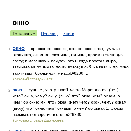
окно
Толкование
Перевод
Книги
ОКНО
— ср. окошко, оконко, оконце, окошечко, ·умалит.
1
оконишко, окнишко; оконище, окнище; проем в стене для
свету; в мазанках и лачугах, это иногда простая дыра,
затыкаемая по зимам почти вовсе; в сиб. на кавк. и пр. окно
затягивают брюшиной, у нас,&#8230; …
Толковый словарь Даля
окно
— сущ., с., употр. наиб. часто Морфология: (нет)
2
чего? окна, чему? окну, (вижу) что? окно, чем? окном, о
чём? об окне; мн. что? окна, (нет) чего? окон, чему? окнам,
(вижу) что? окна, чем? окнами, о чём? об окнах 1. Окном
называют отверстие в стене&#8230; …
Толковый словарь Дмитриева