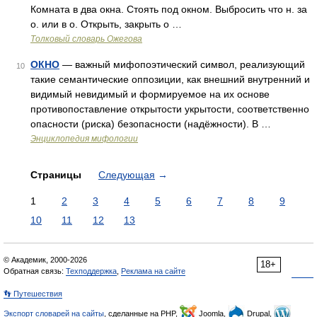
Комната в два окна. Стоять под окном. Выбросить что н. за
о. или в о. Открыть, закрыть о …
Толковый словарь Ожегова
ОКНО
— важный мифопоэтический символ, реализующий
10
такие семантические оппозиции, как внешний внутренний и
видимый невидимый и формируемое на их основе
противопоставление открытости укрытости, соответственно
опасности (риска) безопасности (надёжности). В …
Энциклопедия мифологии
Страницы
Следующая
→
1
2
3
4
5
6
7
8
9
10
11
12
13
© Академик, 2000-2026
18+
Обратная связь:
Техподдержка
,
Реклама на сайте
👣 Путешествия
Экспорт словарей на сайты
, сделанные на PHP,
Joomla,
Drupal,