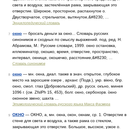
света и воздуха; застеклённая рама, закрывающая это
отверстие. Широкое, просторное, распахнутое о.
Двустворчатое, стрельчатое, вытянутое,&#8230; …
Энциклопедический словарь
окно
— бросать деньги за окно... Словарь русских
7
синонимов и сходных по смыслу выражений. под. ред. Н.
Абрамова, М.: Русские словари, 1999. окно остановка,
иллюминатор, окошко, время, отверстие, пространство,
интервал, окнище, окошечко, расстояние,&#8230; …
Словарь синонимов
окно
— мн. окна, диал. также в знач. открытое, глубокое
8
место на заросшем озере , арханг. (Подв.), укр. вiкно, блр.
окно, смол. глаз (Добровольский), др. русск. окъно, минея
1096 г. (см. ZfslPh 15, 453), болг. окно, сербохорв. о̀кно
оконное звено; шахта …
Этимологический словарь русского языка Макса Фасмера
ОКНО
— ОКНО, а, мн. окна, окон, окнам, ср. 1. Отверстие в
9
стене для света и воздуха, а также рама со стеклом,
закрывающая это отверстие. Большое, высокое, узкое о.